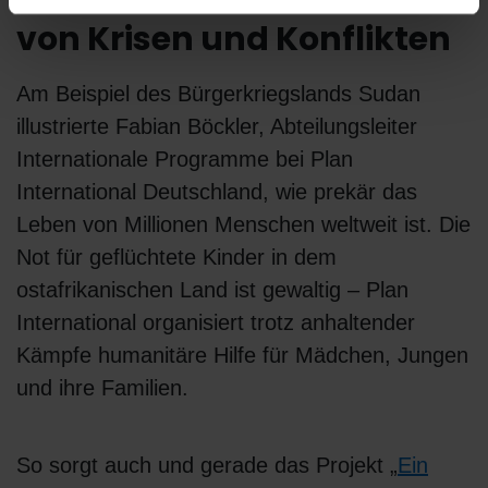
Humanitäre Hilfe in Zeiten
von Krisen und Konflikten
Am Beispiel des Bürgerkriegslands Sudan
illustrierte Fabian Böckler, Abteilungsleiter
Internationale Programme bei Plan
International Deutschland, wie prekär das
Leben von Millionen Menschen weltweit ist. Die
Not für geflüchtete Kinder in dem
ostafrikanischen Land ist gewaltig – Plan
International organisiert trotz anhaltender
Kämpfe humanitäre Hilfe für Mädchen, Jungen
und ihre Familien.
So sorgt auch und gerade das Projekt „
Ein