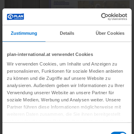
Zustimmung
Details
Über Cookies
plan-international.at verwendet Cookies
Wir verwenden Cookies, um Inhalte und Anzeigen zu
personalisieren, Funktionen für soziale Medien anbieten
zu können und die Zugriffe auf unsere Website zu
Am Beispiel des Bürgerkriegslands Sudan erfährt das
Publikum, wie wichtig humanitäre Hilfe ist
Jan
analysieren. Außerdem geben wir Informationen zu Ihrer
Steinhaus/photo-active
Verwendung unserer Website an unsere Partner für
soziale Medien, Werbung und Analysen weiter. Unsere
Partner führen diese Informationen möglicherweise mit
weiteren Daten zusammen, die Sie ihnen bereitgestellt
haben oder die sie im Rahmen Ihrer Nutzung der Dienste
Auch bei Themen rund um die internationale
gesammelt haben.
Einwilligungsauswahl
Zusammenarbeit wurde das Publikum fachlich