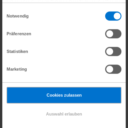
haben oder die sie im Rahmen Ihrer Nutzung der Dienste
gesammelt haben.
Einwilligungsauswahl
Datenschutz
|
Impressum
Notwendig
Präferenzen
Statistiken
Marketing
Cookies zulassen
Auswahl erlauben