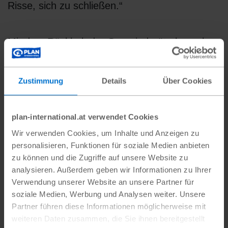
Risse, sich zu schließen.“
Mit dem Rückhalt der Gemeinderäte besuchen
die Jugendlichen Menschen in ihrem Zuhause
und wenden dort verschiedene Methodiken der
Zustimmung
Details
Über Cookies
Streitschlichtung an. „Letztens gab es einen
Streit zwischen zwei Personen. Wir haben sie
besucht, uns zusammengesetzt und so lange
plan-international.at verwendet Cookies
miteinander gesprochen, bis wir gemeinsam zu
Wir verwenden Cookies, um Inhalte und Anzeigen zu
personalisieren, Funktionen für soziale Medien anbieten
einem Übereinkommen gelangt sind“, erzählt
zu können und die Zugriffe auf unsere Website zu
Dramane.
analysieren. Außerdem geben wir Informationen zu Ihrer
Verwendung unserer Website an unsere Partner für
soziale Medien, Werbung und Analysen weiter. Unsere
Partner führen diese Informationen möglicherweise mit
weiteren Daten zusammen, die Sie ihnen bereitgestellt