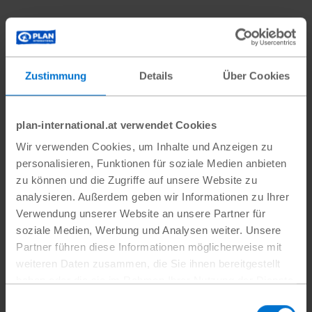
Ein Job, der Türen öffnet
Zustimmung
Details
Über Cookies
Die Werkstatt ist mehr als nur ein Arbeitsplatz
– für Daphine selbst wurde sie zu einem
Wendepunkt. Sie hatte ihr Studium bereits
plan-international.at verwendet Cookies
begonnen, musste es jedoch abbrechen, weil
Wir verwenden Cookies, um Inhalte und Anzeigen zu
ihre Familie die Studiengebühren nicht
personalisieren, Funktionen für soziale Medien anbieten
zu können und die Zugriffe auf unsere Website zu
aufbringen konnte. Durch das Einkommen aus
analysieren. Außerdem geben wir Informationen zu Ihrer
der Fabrik konnte sie zurück an die Universität
Verwendung unserer Website an unsere Partner für
kehren und schließlich ihren Abschluss in
soziale Medien, Werbung und Analysen weiter. Unsere
Buchhaltung und Finanzen machen.
Partner führen diese Informationen möglicherweise mit
weiteren Daten zusammen, die Sie ihnen bereitgestellt
Auch ihre Kolleginnen profitieren auf mehreren
haben oder die sie im Rahmen Ihrer Nutzung der Dienste
gesammelt haben.
Ebenen. Sie verdienen eigenes Geld und
Einwilligungsauswahl