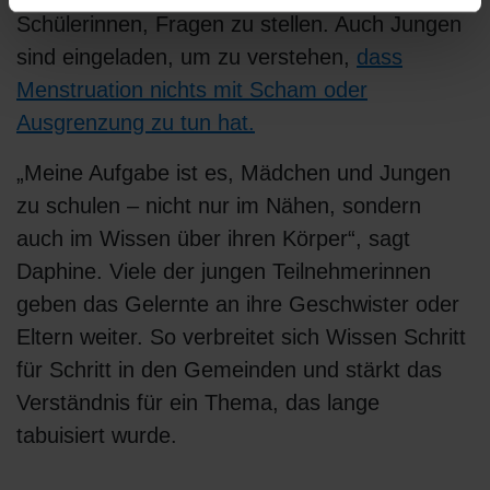
Schülerinnen, Fragen zu stellen. Auch Jungen
sind eingeladen, um zu verstehen,
dass
Menstruation nichts mit Scham oder
Ausgrenzung zu tun hat.
„Meine Aufgabe ist es, Mädchen und Jungen
zu schulen – nicht nur im Nähen, sondern
auch im Wissen über ihren Körper“, sagt
Daphine. Viele der jungen Teilnehmerinnen
geben das Gelernte an ihre Geschwister oder
Eltern weiter. So verbreitet sich Wissen Schritt
für Schritt in den Gemeinden und stärkt das
Verständnis für ein Thema, das lange
tabuisiert wurde.