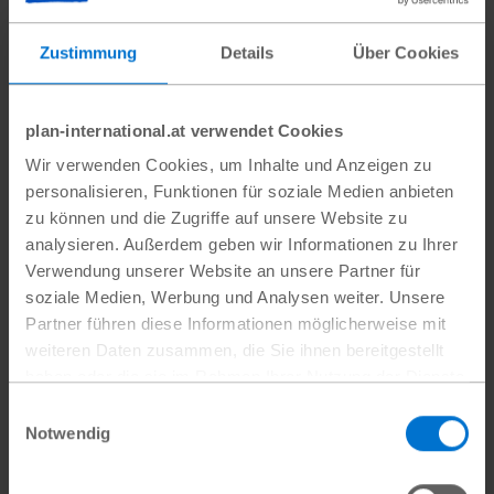
Zustimmung
Details
Über Cookies
plan-international.at verwendet Cookies
Wir verwenden Cookies, um Inhalte und Anzeigen zu
personalisieren, Funktionen für soziale Medien anbieten
zu können und die Zugriffe auf unsere Website zu
analysieren. Außerdem geben wir Informationen zu Ihrer
Godadas Großmutter hält den Sichtschutz hoch, unter
Verwendung unserer Website an unsere Partner für
dem ihre Enkelin mit dem Neugeborenen schläft.
soziale Medien, Werbung und Analysen weiter. Unsere
Plan International
Partner führen diese Informationen möglicherweise mit
weiteren Daten zusammen, die Sie ihnen bereitgestellt
haben oder die sie im Rahmen Ihrer Nutzung der Dienste
gesammelt haben.
Einwilligungsauswahl
Verstärkung der
Datenschutz
|
Impressum
Notwendig
humanitären Hilfe in