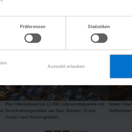
Schutz und Unterstützung. Oft fehlen ihnen sichere Orte.
ger. Plan International hilft mit medizinischer und
ten Safe Spaces. Insgesamt
92 dieser Schutzräume
für
Präferenzen
Statistiken
ereits eingerichtet werden, doch der Bedarf ist noch
ies
Auswahl erlauben
Plan International hat 12.000 Lebensmittelpakete mit
Kinder holen
en.
Grundnahrungsmitteln wie Reis, Bohnen, Öl und
Geflüchtete
Zucker nach Karnoi geliefert.