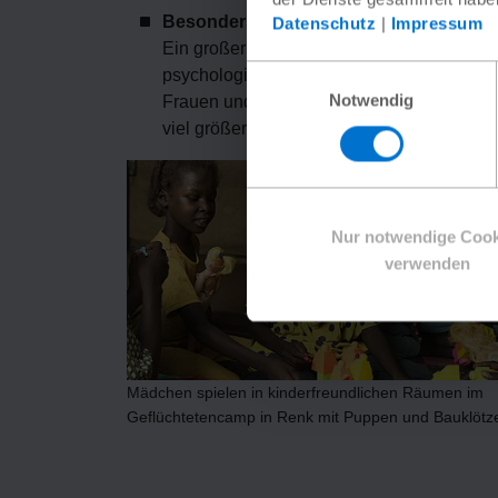
Besonders Frauen und Kinder
brauchen 
Datenschutz
|
Impressum
Ein großer Teil leidet unter Gewalt und Hun
Einwilligungsauswahl
psychologischer Betreuung und sogenann
Notwendig
Frauen und Kinder konnten in ganz Sudan b
viel größer (etwa 500 Räume).
Nur notwendige Cook
verwenden
Mädchen spielen in kinderfreundlichen Räumen im
Geflüchtetencamp in Renk mit Puppen und Bauklötz