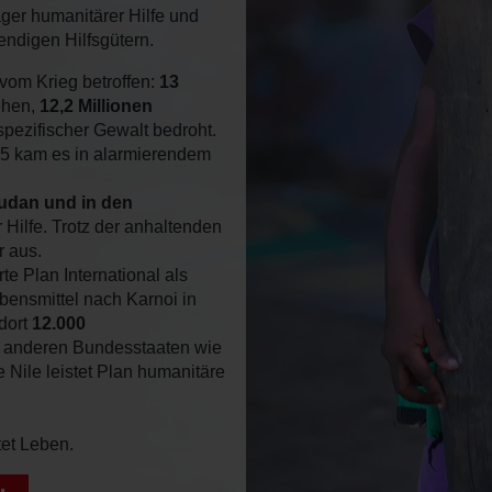
räger humanitärer Hilfe und
endigen Hilfsgütern.
vom Krieg betroffen:
13
ehen,
12,2 Millionen
pezifischer Gewalt bedroht.
25 kam es in alarmierendem
udan und in den
Hilfe. Trotz der anhaltenden
 aus.
te Plan International als
ebensmittel nach Karnoi in
dort
12.000
in anderen Bundesstaaten wie
 Nile leistet Plan humanitäre
tet Leben.