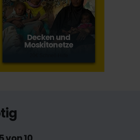
Decken und
Moskitonetze
20€ Schnell-Hilfe
tig
5 von 10