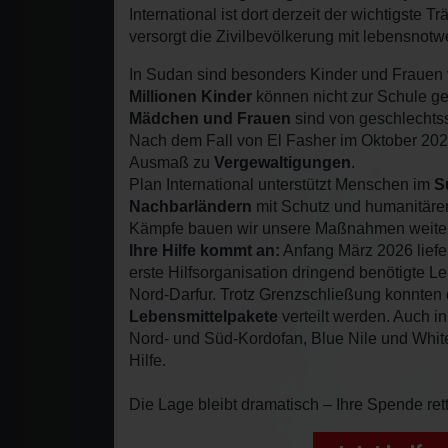
International ist dort derzeit der wichtigste T
versorgt die Zivilbevölkerung mit lebensnotw
In Sudan sind besonders Kinder und Frauen 
Millionen Kinder
können nicht zur Schule g
Mädchen und Frauen
sind von geschlechtss
Nach dem Fall von El Fasher im Oktober 20
Ausmaß zu
Vergewaltigungen
.
Plan International unterstützt Menschen im
S
Nachbarländern
mit Schutz und humanitärer 
Kämpfe bauen wir unsere Maßnahmen weiter
Ihre Hilfe kommt an:
Anfang März 2026 liefer
erste Hilfsorganisation dringend benötigte L
Nord-Darfur. Trotz Grenzschließung konnten 
Lebensmittelpakete
verteilt werden. Auch 
Nord- und Süd-Kordofan, Blue Nile und White
Hilfe.
Die Lage bleibt dramatisch – Ihre Spende ret