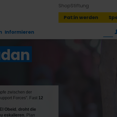
Shop
Stiftung
Pat:in werden
Sp
n
Informieren
udan
fe zwischen der
pport Forces“. Fast
12
El Obeid
,
droht die
u eskalieren
. Plan