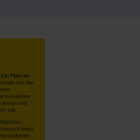
„Ein Platz für
 Spende und den
einen
ie humanitäre
e Kinder und
rn soll.
 Mädchen,
issbrauch leben
, mit sauberem