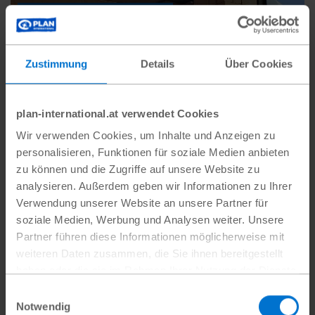
#Krisen und Katastrophen
Zustimmung
Details
Über Cookies
plan-international.at verwendet Cookies
Wir verwenden Cookies, um Inhalte und Anzeigen zu
personalisieren, Funktionen für soziale Medien anbieten
zu können und die Zugriffe auf unsere Website zu
analysieren. Außerdem geben wir Informationen zu Ihrer
Verwendung unserer Website an unsere Partner für
soziale Medien, Werbung und Analysen weiter. Unsere
Partner führen diese Informationen möglicherweise mit
weiteren Daten zusammen, die Sie ihnen bereitgestellt
haben oder die sie im Rahmen Ihrer Nutzung der Dienste
Welttag der humanitären
gesammelt haben.
Einwilligungsauswahl
Hilfe
Datenschutz
|
Impressum
Notwendig