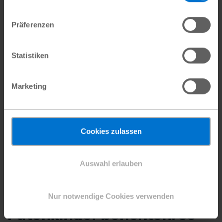
Fluten, Stürme oder die Flucht vor Konflikten –
Präferenzen
weltweit überlagern sich die Krisen. Wie
humanitäre Hilfe bei Plan International
Statistiken
organisiert wird,…
Marketing
#Katastrophenschutz
Cookies zulassen
Auswahl erlauben
Nur notwendige Cookies verwenden
Patenkinder berichten: So