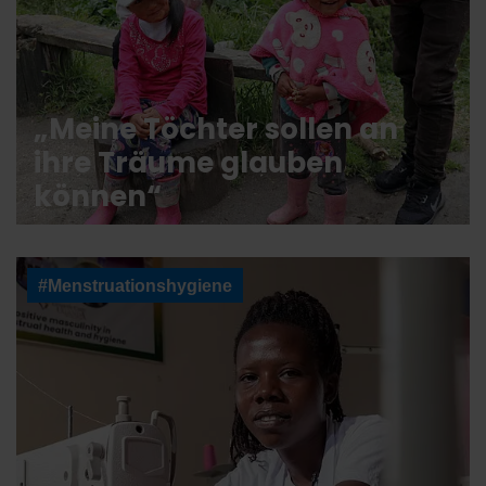
„Meine Töchter sollen an
ihre Träume glauben
können“
#Menstruationshygiene