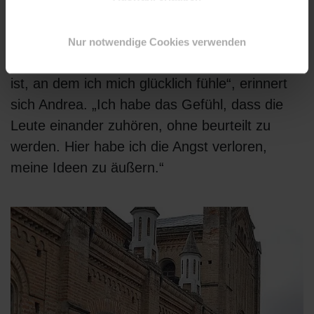
erkannte ich, dass die anderen
Teilnehmerinnen selbstbewusst und sicher
Nur notwendige Cookies verwenden
auftraten. Ich sagte mir, dass dies mein Platz
ist, an dem ich mich glücklich fühle“, erinnert
sich Andrea. „Ich habe das Gefühl, dass die
Leute einander zuhören, ohne beurteilt zu
werden. Hier habe ich die Angst verloren,
meine Ideen zu äußern.“