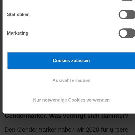
Statistiken
Marketing
Jhon setzt sich gegen Gewalt gegen Frauen und
Cookies zulassen
Mädchen ein, damit seine Schwester eine bessere
Zukunft hat
Plan International
Auswahl erlauben
Nur notwendige Cookies verwenden
Ein weiteres Instrument ist der
Gendermarker. Was verbirgt sich dahinter?
Den Gendermarker haben wir 2020 für unsere