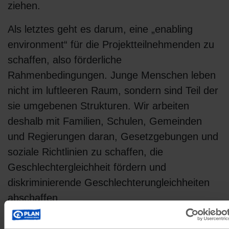
ziehen.
Als letztes geht es darum, eine „enabling
environment“ für die Projektteilnehmenden zu
schaffen, also förderliche
Rahmenbedingungen. Junge Menschen leben
nicht im luftleeren Raum, sondern sind Teil der
sie umgebenen Strukturen. Wir arbeiten
deshalb mit Familien, Schulen, Gemeinden
und Regierungen daran, Gesetzgebungen und
soziale Richtlinien zu schaffen, die
Geschlechtergleichheit fördern und
diskriminierende Geschlechterungleichheiten
abschaffen.