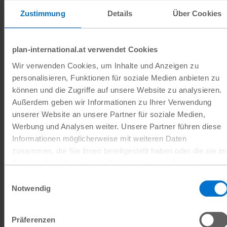
Zustimmung
Details
Über Cookies
plan-international.at verwendet Cookies
Wir verwenden Cookies, um Inhalte und Anzeigen zu
personalisieren, Funktionen für soziale Medien anbieten zu
können und die Zugriffe auf unsere Website zu analysieren.
Außerdem geben wir Informationen zu Ihrer Verwendung
unserer Website an unsere Partner für soziale Medien,
Werbung und Analysen weiter. Unsere Partner führen diese
Informationen möglicherweise mit weiteren Daten
zusammen, die Sie ihnen bereitgestellt haben oder die sie im
Rahmen Ihrer Nutzung der Dienste gesammelt haben.
Datenschutz
|
Impressum
Einwilligungsauswahl
Notwendig
Präferenzen