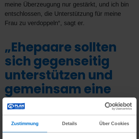
meine Überzeugung nur gestärkt, und ich bin
entschlossen, die Unterstützung für meine
Frau zu verdoppeln“, sagt er.
„Ehepaare sollten
sich gegenseitig
unterstützen und
gemeinsam eine
Zukunft auf der
Grundlage von Liebe
Zustimmung
Details
Über Cookies
und Solidarität