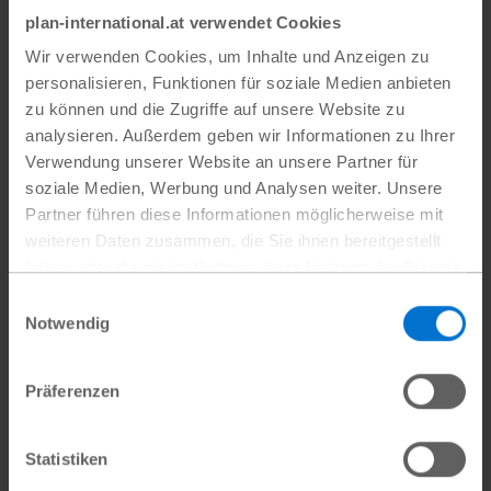
aufbauen.“
plan-international.at verwendet Cookies
Wir verwenden Cookies, um Inhalte und Anzeigen zu
Ousmane
,
engagierter Vater und Ehemann
personalisieren, Funktionen für soziale Medien anbieten
zu können und die Zugriffe auf unsere Website zu
analysieren. Außerdem geben wir Informationen zu Ihrer
Verwendung unserer Website an unsere Partner für
soziale Medien, Werbung und Analysen weiter. Unsere
Partner führen diese Informationen möglicherweise mit
weiteren Daten zusammen, die Sie ihnen bereitgestellt
Eine Botschaft der
haben oder die sie im Rahmen Ihrer Nutzung der Dienste
Hoffnung
gesammelt haben.
Einwilligungsauswahl
Datenschutz
|
Impressum
Notwendig
Die Geschichte von Ousmane und Mariama
zeigt, wie soziale Programme wie das
Präferenzen
SWEDD-Projekt Familien und ganze
Gemeinden verändern können. Gemeinsam
Statistiken
stellen sie unter Beweis, dass es möglich ist,