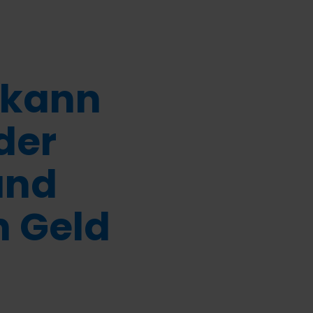
 kann
der
und
n Geld