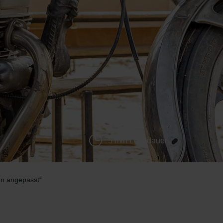
5 min Lesedauer
en angepasst“