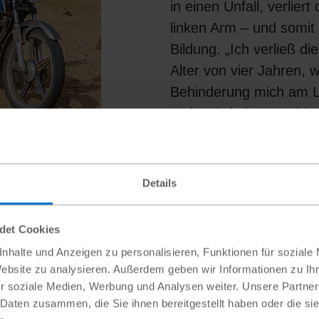
in einen Unfall, verliert
linken Arm – und somit
Bildung. „Ich verließ di
Alter von vier Jahren, 
Behinderung mich am L
Meine Schule war nicht 
Behinderungen angepass
Lawali. Jahre später w
otorradmechaniker
nach Libyen aus – er ist
 will das in seinem
Details
Fabien Akakpo
jungen Menschen, die d
Chancen hoffen. Doch a
ndet Cookies
der Gesellschaft und a
nhalte und Anzeigen zu personalisieren, Funktionen für soziale
Arbeitsmarkt des norda
Website zu analysieren. Außerdem geben wir Informationen zu I
Landes nicht Fuß fassen
r soziale Medien, Werbung und Analysen weiter. Unsere Partner
 Daten zusammen, die Sie ihnen bereitgestellt haben oder die s
stattdessen bettelnd
au