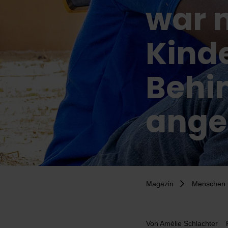
war n
Kinde
Behi
ange
Magazin
Menschen 
Von
Amélie Schlachter