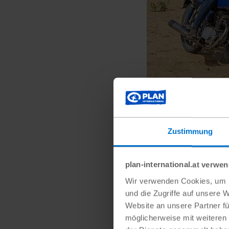
Bis zum nächsten M
ist es zu weit. Lawali
Zustimmung
Dorf übernehmen
plan-international.at verwe
Wir verwenden Cookies, um I
und die Zugriffe auf unsere 
Website an unsere Partner fü
möglicherweise mit weiteren