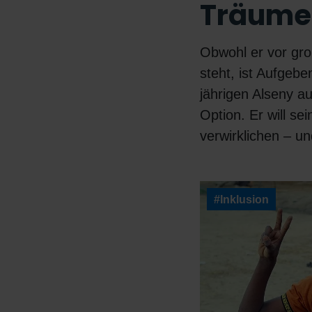
Träume
Obwohl er vor gr
steht, ist Aufgebe
jährigen Alseny a
Option. Er will se
verwirklichen – u
#Inklusion