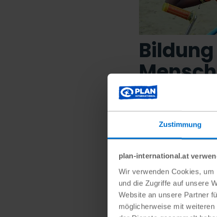
Bildung 
Mensch
Viele Kinder mit 
stoßen auf struktu
Zustimmung
Zugang zur Schul
veränderte sich…
plan-international.at verwe
Wir verwenden Cookies, um I
und die Zugriffe auf unsere 
#Zentralafrikanisc
Website an unsere Partner fü
möglicherweise mit weiteren