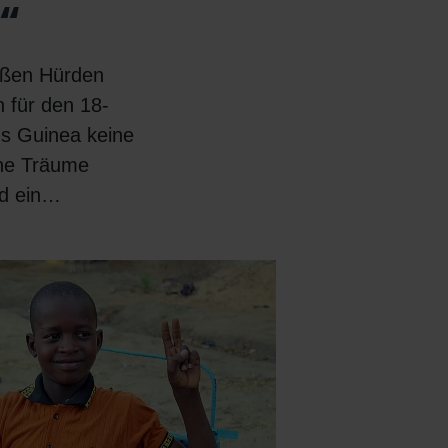
“
oßen Hürden
n für den 18-
us Guinea keine
ine Träume
nd ein…