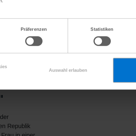
n.
Präferenzen
Statistiken
ies
llen
Auswahl erlauben
"
 der
hen Republik
Frau in einer