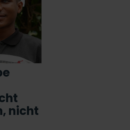
be
cht
, nicht