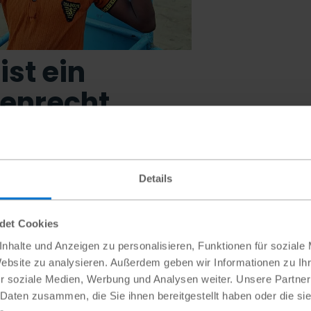
ist ein
enrecht
Behinderungen in Kamerun
relle Barrieren, die ihnen den
Details
e erschweren. Für Ibrahim
ndet Cookies
nhalte und Anzeigen zu personalisieren, Funktionen für soziale
Website zu analysieren. Außerdem geben wir Informationen zu I
he Republik
r soziale Medien, Werbung und Analysen weiter. Unsere Partner
 Daten zusammen, die Sie ihnen bereitgestellt haben oder die s