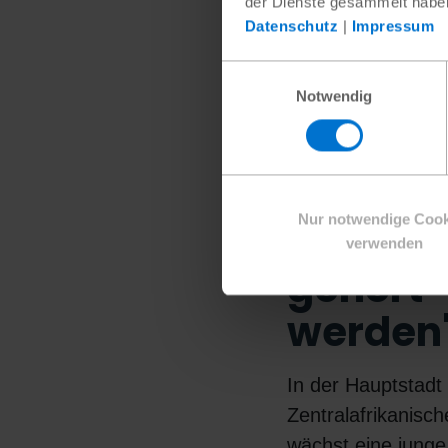
der Dienste gesammelt habe
Datenschutz
|
Impressum
Einwilligungsauswahl
Notwendig
Nur notwendige Cook
„Wir wo
verwenden
gehört
werden
In der Hauptstadt
Zentralafrikanisc
wächst eine junge 