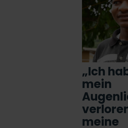
„Ich ha
mein
Augenli
verloren
meine