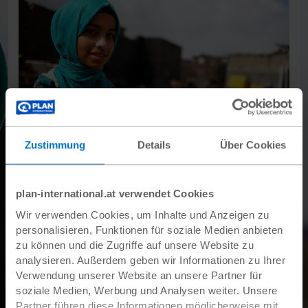
Zustimmung
Details
Über Cookies
Unser Jubiläumsprojekt ist das Projekt
Sichere Städte
für Mädchen in Ägypten.
Das Projekt startet aus
Anlass unseres 30-jährigen Bestehens neu in den
ägyptischen Städten Alexandria und Asyut.
plan-international.at verwendet Cookies
Wir verwenden Cookies, um Inhalte und Anzeigen zu
In Ägypten gehört
sexuelle Belästigung
für viele
personalisieren, Funktionen für soziale Medien anbieten
Mädchen zum Alltag. Oft hindert dies die Mädchen
zu können und die Zugriffe auf unsere Website zu
sogar daran, zur Schule zu gehen. Manche soziale
analysieren. Außerdem geben wir Informationen zu Ihrer
Normen und Diskriminierung führen außerdem dazu,
Verwendung unserer Website an unsere Partner für
dass Frauen
politisch und ökonomisch benachteiligt
soziale Medien, Werbung und Analysen weiter. Unsere
sind.
Partner führen diese Informationen möglicherweise mit