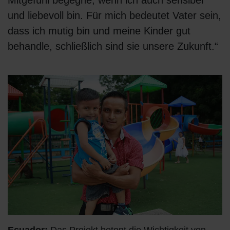
Mitgefühl begegne, wenn ich auch sensibel
und liebevoll bin. Für mich bedeutet Vater sein,
dass ich mutig bin und meine Kinder gut
behandle, schließlich sind sie unsere Zukunft.“
Ecuador:
Das Projekt betont die Wichtigkeit von
P