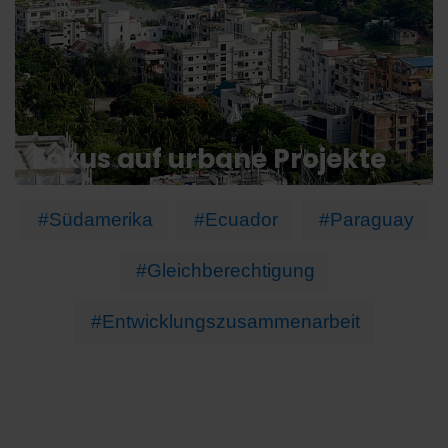
Fokus auf urbane Projekte
#Südamerika
#Ecuador
#Paraguay
#Gleichberechtigung
#Entwicklungszusammenarbeit