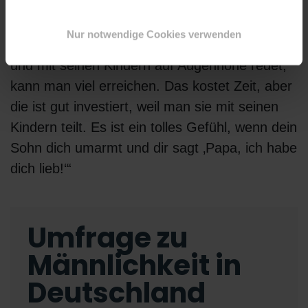
mitwirken können. Adolfo berichtet von den
positiven Veränderungen, die er jetzt schon zu
Nur notwendige Cookies verwenden
spüren bekommt: „Wenn man sich hinsetzt
und mit seinen Kindern auf Augenhöhe redet,
kann man viel erreichen. Das kostet Zeit, aber
die ist gut investiert, weil man sie mit seinen
Kindern teilt. Es ist ein tolles Gefühl, wenn dein
Sohn dich umarmt und dir sagt ‚Papa, ich habe
dich lieb!‘“
Umfrage zu
Männlichkeit in
Deutschland