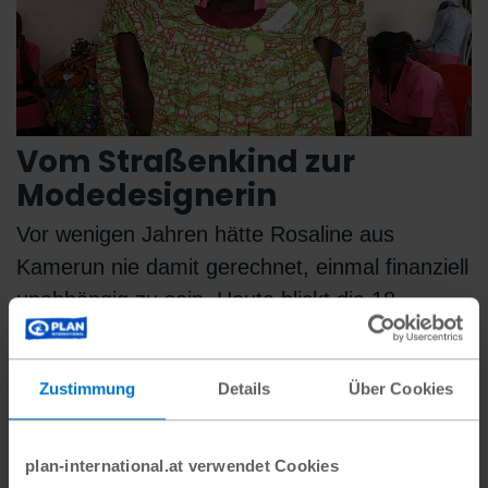
Vom Straßenkind zur
Modedesignerin
Vor wenigen Jahren hätte Rosaline aus
Kamerun nie damit gerechnet, einmal finanziell
unabhängig zu sein. Heute blickt die 18-
Jährige optimistischer in…
Zustimmung
Details
Über Cookies
#Flucht
plan-international.at verwendet Cookies