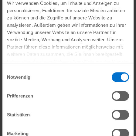
Wir verwenden Cookies, um Inhalte und Anzeigen zu
personalisieren, Funktionen für soziale Medien anbieten
zu können und die Zugriffe auf unsere Website zu
analysieren. Außerdem geben wir Informationen zu Ihrer
Verwendung unserer Website an unsere Partner für
soziale Medien, Werbung und Analysen weiter. Unsere
Partner führen diese Informationen möglicherweise mit
weiteren Daten zusammen, die Sie ihnen bereitgestellt
haben oder die sie im Rahmen Ihrer Nutzung der Dienste
gesammelt haben.
Einwilligungsauswahl
Datenschutz
|
Impressum
Notwendig
Präferenzen
Statistiken
Marketing