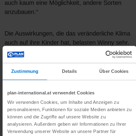
auch kaum eine Möglichkeit, andere Sorten
anzubauen.“
Die Auswirkungen, die das veränderliche Klima
auch auf ihre Kinder hat, belasten Winny sehr.
Ohne jedes Einkommen scheint selbst der
Schulbesuch für ihre Kinder unerreichbar. „Die
Zyklone haben meine Kinder emotional
Zustimmung
Details
Über Cookies
mitgenommen. Ich konnte sie nicht zur Schule
schicken, und sie wollten irgendwann auch
plan-international.at verwendet Cookies
nicht mehr hingehen“, sagt sie. „Ich sage
Wir verwenden Cookies, um Inhalte und Anzeigen zu
ihnen, dass unser Leben vielleicht nie wieder
personalisieren, Funktionen für soziale Medien anbieten zu
normal sein wird. Wir müssen vielleicht das
können und die Zugriffe auf unsere Website zu
Land anderer Leute bewirtschaften, nur, um zu
analysieren. Außerdem geben wir Informationen zu Ihrer
Verwendung unserer Website an unsere Partner für
überleben.“