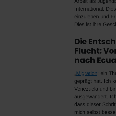
Arbeit als Jugendb
International. Dies
einzuleben und Fr
Dies ist ihre Gesc
Die Entsc
Flucht: V
nach Ecu
„
Migration
: ein T
geprägt hat. Ich
Venezuela und bi
ausgewandert. Ich
dass dieser Schrit
mich selbst bess