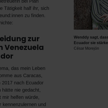
etreuerin bei Plan
e Tätigkeit half ihr, sich
eund:innen zu finden.
hichte:
heidung zur
Wenddy sagt, dass
Ecuador sie stärk
on Venezuela
César Morejón
ador
hema, das mein Leben
 komme aus Caracas,
n 2017 nach Ecuador
 hätte nie gedacht,
t mir helfen würde,
er kennenzulernen und