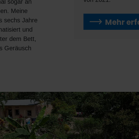
al sogar an
hen. Meine
s sechs Jahre
Mehr erf
matisiert und
nter dem Bett,
es Geräusch