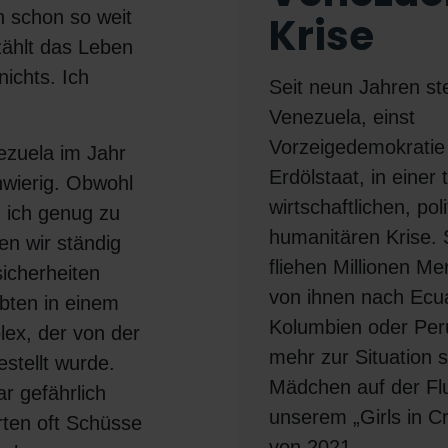
in schon so weit
Krise
ählt das Leben
ichts. Ich
Seit neun Jahren st
Venezuela, einst
Vorzeigedemokratie 
ezuela im Jahr
Erdölstaat, in einer 
hwierig. Obwohl
wirtschaftlichen, pol
 ich genug zu
humanitären Krise. 
en wir ständig
fliehen Millionen Me
icherheiten
von ihnen nach Ecu
ebten in einem
Kolumbien oder Peru
x, der von der
mehr zur Situation s
stellt wurde.
Mädchen auf der Flu
r gefährlich
unserem „Girls in Cr
ten oft Schüsse
von 2021.