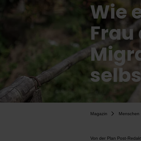
Wie 
Frau
Migra
selbs
Magazin
Menschen 
Von
der Plan Post-Redak