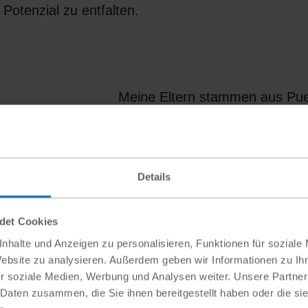
Potenzial zu entfalten.
Meine Eltern stammen aus Pue
ländlichen Gegend von Portovie
ecuadorianischen Provinz Mana
Jahren, als sie 18 waren, verlie
Details
Zuhause, um in Venezuela zu l
wurden meine Schwestern und 
wir 2017 nach Ecuador zurückk
ndet Cookies
zu leben, wollte ich zunächst 
nhalte und Anzeigen zu personalisieren, Funktionen für soziale
Website zu analysieren. Außerdem geben wir Informationen zu I
Ich kannte die Gegend ein wenig
r soziale Medien, Werbung und Analysen weiter. Unsere Partner
alle zwei Jahre im Urlaub ware
 Daten zusammen, die Sie ihnen bereitgestellt haben oder die s