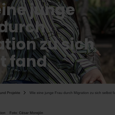
eine junge
 durch
tion zu sich
t fand
und Projekte
Wie eine junge Frau durch Migration zu sich selbst f
tion
Foto: César Morejón