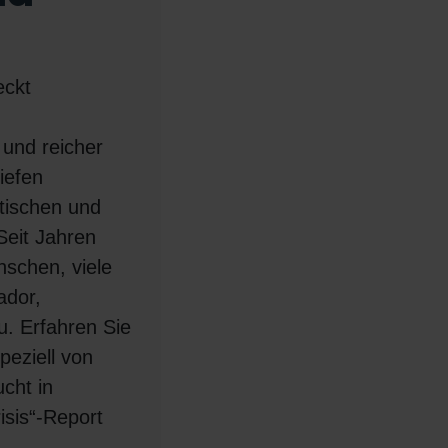
eckt
und reicher
tiefen
itischen und
Seit Jahren
nschen, viele
ador,
. Erfahren Sie
peziell von
cht in
isis“-Report