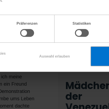
n.
Eltern beschlossen zurückzukeh
mich unsicher und dachte unzä
durch. Ich studierte Jura im s
Präferenzen
Statistiken
und wollte mein Studium nicht
Anfangs schlug ich meinen Elte
Caracas zu bleiben, bis ich me
der Tasche hatte.
ies
Auswahl erlauben
e ich meine
Mädchen
 ein Freund
 Demonstration
der
ombe ums Leben
Venezue
Moment dachte