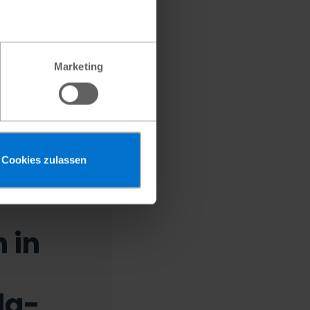
ren, fühlte ich
hlige Dinge
iebten Semester
Marketing
 abbrechen.
rn daher vor, in
inen Abschluss in
Cookies zulassen
 in
la-