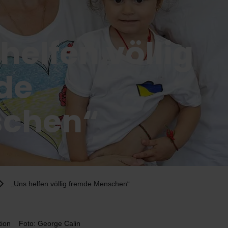
helfen völlig
de
chen“
„Uns helfen völlig fremde Menschen“
tion
Foto: George Calin