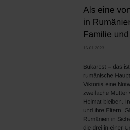
Als eine vo
in Rumänien 
Familie und 
16.01.2023
Bukarest – das ist
rumänische Haupts
Viktoriia eine Not
zweifache Mutter w
Heimat bleiben. I
und ihre Eltern. Gl
Rumänien in Siche
die drei in einer U