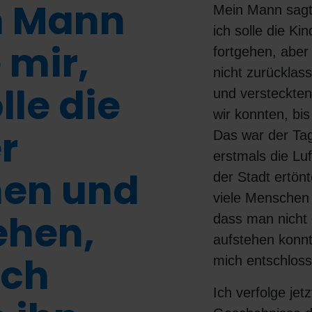
n Mann
Mein Mann sagt
ich solle die K
 mir,
fortgehen, aber 
nicht zurücklass
lle die
und versteckte
wir konnten, bi
r
Das war der Ta
erstmals die Luf
en und
der Stadt ertön
viele Menschen 
ehen,
dass man nicht
aufstehen konnt
ich
mich entschloss
Ich verfolge jetz