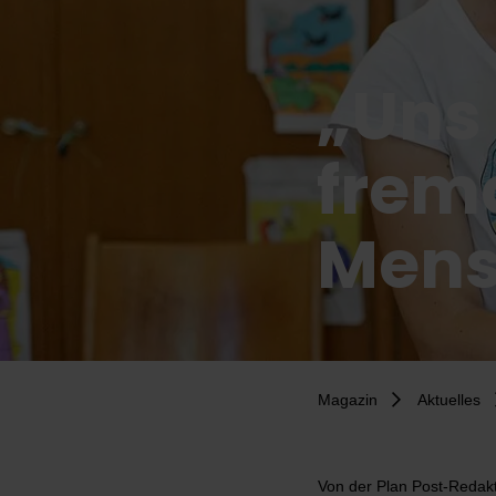
„Uns 
frem
Mens
Magazin
Aktuelles
Von
der Plan Post-Redak