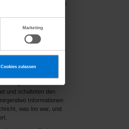
die Versorgung ihrer Kinder
Marketing
an Post hat
rücke notiert:
, als wir von den ersten
Cookies zulassen
r hatten keine Ahnung,
n die Augen, und da war
net und schalteten den
 nirgendwo Informationen
hricht, was los war, und
rt.