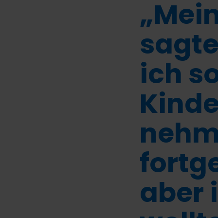
„Mei
sagte
ich so
Kinde
nehm
fortg
aber 