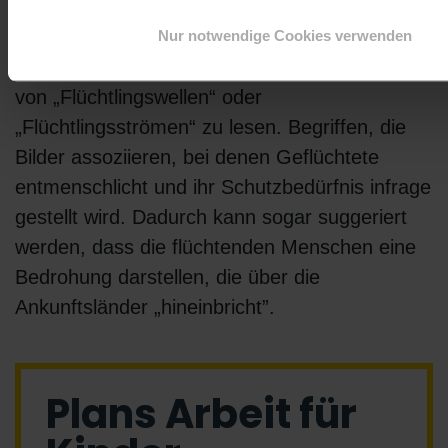
So werden Geflüchtete aus dem oder im
Globalen Süden zum Beispiel oft als „Massen“
Nur notwendige Cookies verwenden
dargestellt. In dem Zusammenhang ist auch
von „Flüchtlingswellen“ oder
„Flüchtlingsströmen“ zu lesen. Begriffen, die
Bilder assoziieren, bei denen Geflüchtete
entmenschlicht und ihr Schutzbedürfnis infrage
gestellt wird. Dadurch kann sogar suggeriert
werden, dass die flüchtenden Menschen eine
Bedrohung darstellen, die über die
Ankunftsländer „hineinbricht”.
Plans Arbeit für