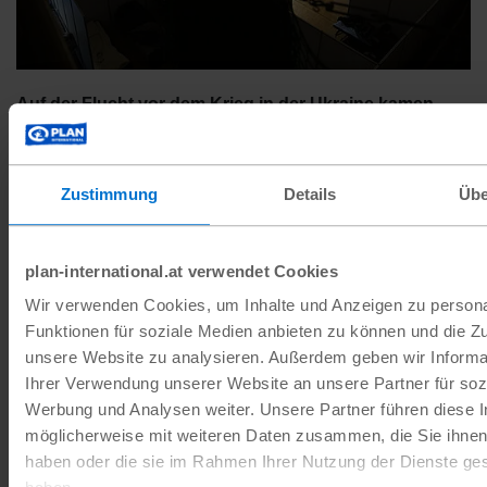
Auf der Flucht vor dem Krieg in der Ukraine kamen
viele Menschen zunächst in improvisierten
Unterkünften unter.
Plan International
Zustimmung
Details
Übe
Vor diesem Hintergrund ist es wichtig, sich der
plan-international.at verwendet Cookies
verschiedenen Bedeutungen von Worten
Wir verwenden Cookies, um Inhalte und Anzeigen zu persona
bewusst zu werden und deren juristisch
Funktionen für soziale Medien anbieten zu können und die Zug
unsere Website zu analysieren. Außerdem geben wir Informa
korrekte Definition zu erfassen. Denn ob digital
Ihrer Verwendung unserer Website an unsere Partner für soz
in den sozialen oder klassischen Medien:
Werbung und Analysen weiter. Unsere Partner führen diese 
Schlagworte verbreiten sich schnell – und
möglicherweise mit weiteren Daten zusammen, die Sie ihnen 
können so für ein politisches Framing
haben oder die sie im Rahmen Ihrer Nutzung der Dienste g