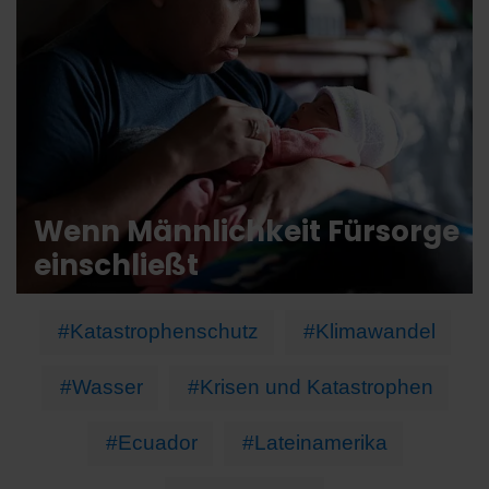
Wenn Männlichkeit Fürsorge
einschließt
#Katastrophenschutz
#Klimawandel
#Wasser
#Krisen und Katastrophen
#Ecuador
#Lateinamerika