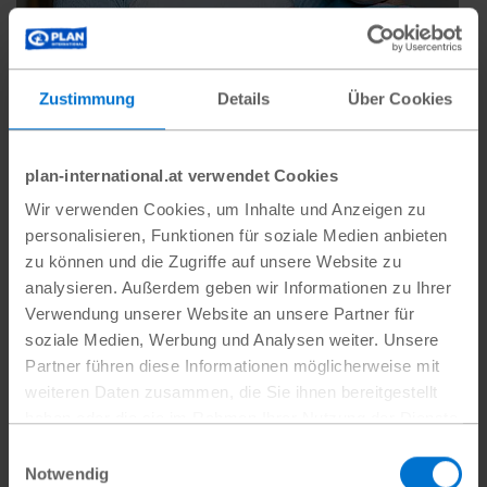
Zustimmung
Details
Über Cookies
plan-international.at verwendet Cookies
Wir verwenden Cookies, um Inhalte und Anzeigen zu
personalisieren, Funktionen für soziale Medien anbieten
zu können und die Zugriffe auf unsere Website zu
Lisbeth sorgt sich um die Gesundheit ihrer kleinen
analysieren. Außerdem geben wir Informationen zu Ihrer
Nichte. Verschmutztes Wasser kann während starker
Verwendung unserer Website an unsere Partner für
Regenfälle Krankheiten verursachen
Plan
soziale Medien, Werbung und Analysen weiter. Unsere
International
Partner führen diese Informationen möglicherweise mit
weiteren Daten zusammen, die Sie ihnen bereitgestellt
haben oder die sie im Rahmen Ihrer Nutzung der Dienste
gesammelt haben.
Einwilligungsauswahl
Datenschutz
|
Impressum
Notwendig