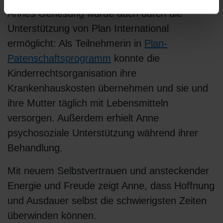
Annes Genesung wurde auch durch die
Unterstützung von Plan International
ermöglicht: Als Teilnehmerin in
Plan-
Patenschaftsprogramm
konnte die
Kinderrechtsorganisation ihre
Krankenhauskosten übernehmen und sie und
ihre Mutter täglich mit Lebensmitteln
versorgen. Außerdem erhielt Anne
psychosoziale Unterstützung während ihrer
Behandlung.
Mit neuem Selbstvertrauen und ansteckender
Energie und Freude zeigt Anne, dass Hoffnung
und Ausdauer selbst die schwierigsten Zeiten
überwinden können.