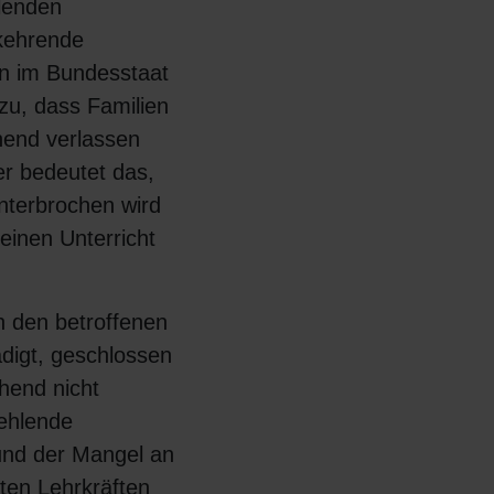
hlenden
kehrende
n im Bundesstaat
zu, dass Familien
hend verlassen
er bedeutet das,
nterbrochen wird
keinen Unterricht
n den betroffenen
digt, geschlossen
hend nicht
ehlende
 und der Mangel an
ten Lehrkräften