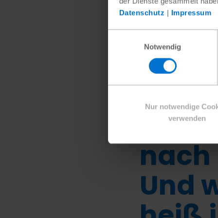
der Dienste gesammelt habe
Datenschutz
|
Impressum
Hit
Einwilligungsauswahl
im
Notwendig
„Man
Nur notwendige Cook
es, u
verwenden
nach 
Und w
heiß i