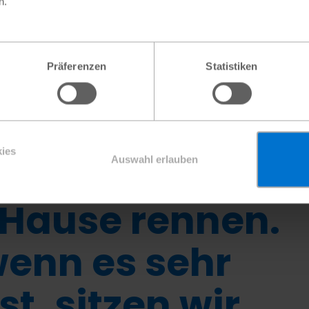
n.
ze, Wind und Regen erschweren den Schulalltag vieler Kind
 Südsudan
Plan International
Präferenzen
Statistiken
chmal regnet
ies
nd wir müssen
Auswahl erlauben
Hause rennen.
enn es sehr
st, sitzen wir