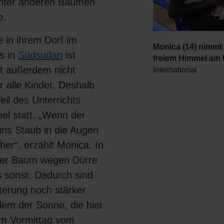
unter anderen Bäumen
e.
 in ihrem Dorf im
Monica (14) nimmt
s in
Südsudan
ist
freiem Himmel am U
et außerdem nicht
International
r alle Kinder. Deshalb
eil des Unterrichts
el statt. „Wenn der
 uns Staub in die Augen
her“, erzählt Monica. In
der Baum wegen Dürre
s sonst. Dadurch sind
tterung noch stärker
llem der Sonne, die hier
em Vormittag vom