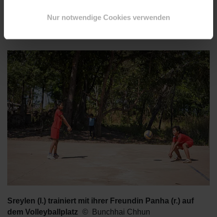
sie sowohl die geistige als auch die körperliche
Nur notwendige Cookies verwenden
Gesundheit fördert.
Sreylen (l.) trainiert mit ihrer Freundin Panha (r.) auf
dem Volleyballplatz
Bunchhai Chhun