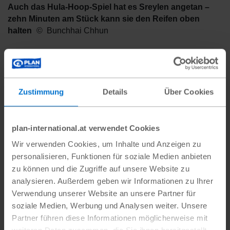
Auch das Hula-Hoop-Spiel hat es Sreylen angetan –
zehn Minuten am Stück kann sie den Reifen oben
halten
Bunchhai Chhun
„Bis ich in der vierten Klasse war, gab es an
Zustimmung
Details
Über Cookies
unserer Schule keine Sportanlagen“, erzählt
Sreylen. „In den Pausen haben wir geplaudert
und Gummitwist gespielt. Damals wusste ich
plan-international.at verwendet Cookies
nicht, wie man Sport treibt oder gar einen Ball
Wir verwenden Cookies, um Inhalte und Anzeigen zu
personalisieren, Funktionen für soziale Medien anbieten
wirft, aber ich wollte unbedingt lernen, wie man
zu können und die Zugriffe auf unsere Website zu
spielt.“ Die 11-Jährige findet es aufregend, all
analysieren. Außerdem geben wir Informationen zu Ihrer
die verschiedenen Sportgeräte
Verwendung unserer Website an unsere Partner für
auszuprobieren. „Am liebsten spiele ich
soziale Medien, Werbung und Analysen weiter. Unsere
Partner führen diese Informationen möglicherweise mit
Volleyball und Hula-Hoop“, sagt sie begeistert.