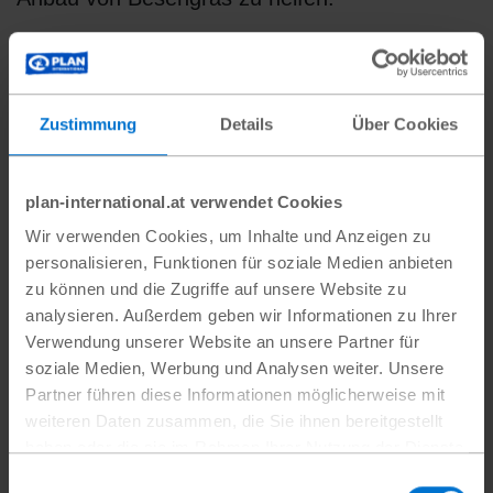
„Viele Leute
kommen, um sich
Zustimmung
Details
Über Cookies
gegenseitig bei der
plan-international.at verwendet Cookies
Ernte zu helfen, und
Wir verwenden Cookies, um Inhalte und Anzeigen zu
ich habe viel Spaß
personalisieren, Funktionen für soziale Medien anbieten
zu können und die Zugriffe auf unsere Website zu
mit meinen
analysieren. Außerdem geben wir Informationen zu Ihrer
Verwendung unserer Website an unsere Partner für
Freunden und
soziale Medien, Werbung und Analysen weiter. Unsere
Partner führen diese Informationen möglicherweise mit
Cousins.“
weiteren Daten zusammen, die Sie ihnen bereitgestellt
haben oder die sie im Rahmen Ihrer Nutzung der Dienste
gesammelt haben.
Einwilligungsauswahl
Dao (18)
,
Projektteilnehmerin