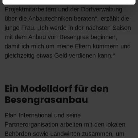
meiner Eltern anbauen und habe mich mit den
Projektmitarbeitern und der Dorfverwaltung
über die Anbautechniken beraten“, erzählt die
junge Frau. „Ich werde in der nächsten Saison
mit dem Anbau von Besengras beginnen,
damit ich mich um meine Eltern kümmern und
gleichzeitig etwas Geld verdienen kann.“
Ein Modelldorf für den
Besengrasanbau
Plan International und seine
Partnerorganisation arbeiten mit den lokalen
Behörden sowie Landwirten zusammen, um