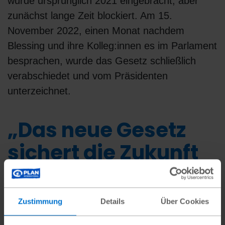
wurde ursprünglich 2021 eingebracht, aber
zunächst lange Zeit blockiert. Am 15.
November 2022, einen Monat nachdem
Blessing und ihre Kolleg:innen es im Parlament
besprachen, wurde das Gesetz schließlich
verabschiedet und vom Präsidenten
unterzeichnet.
„Das neue Gesetz
sichert die Zukunft
für uns Mädchen.“
Blessing (17)
,
Aktivistin aus Sierra Leone
Zustimmung
Details
Über Cookies