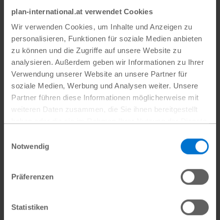
plan-international.at verwendet Cookies
Wir verwenden Cookies, um Inhalte und Anzeigen zu
Bei den letzten Wahlen in Sierra Leone im Juni
personalisieren, Funktionen für soziale Medien anbieten
2023 ist die Zahl der Frauen, die vom
zu können und die Zugriffe auf unsere Website zu
Präsidenten in die Parlamente gewählt wurden,
analysieren. Außerdem geben wir Informationen zu Ihrer
von 17 auf 41 gestiegen. Blessing ist fest
Verwendung unserer Website an unsere Partner für
soziale Medien, Werbung und Analysen weiter. Unsere
davon überzeugt, dass das Gesetz mehr
Partner führen diese Informationen möglicherweise mit
Kandidatinnen ermutigt hat, ihre politischen
weiteren Daten zusammen, die Sie ihnen bereitgestellt
Ziele zu verfolgen. „Das neue Gesetz sichert
haben oder die sie im Rahmen Ihrer Nutzung der Dienste
die Zukunft für uns Mädchen und hat bereits
gesammelt haben.
Einwilligungsauswahl
Datenschutz
|
Impressum
jetzt den sicheren Raum für Frauen
Notwendig
geschaffen, sich in der Politik und in anderen
Führungspositionen zu engagieren“, freut sich
Präferenzen
die Aktivistin.
Statistiken