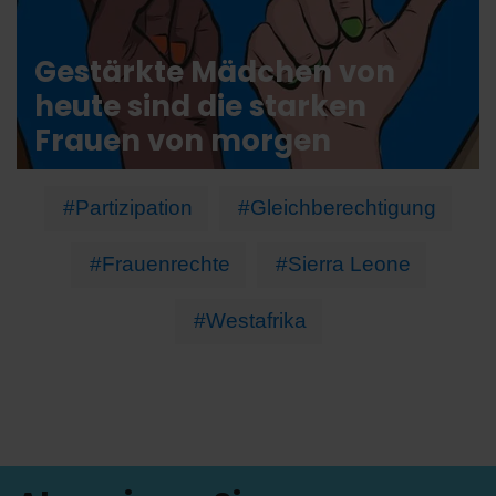
Gestärkte Mädchen von
heute sind die starken
Frauen von morgen
#Partizipation
#Gleichberechtigung
#Frauenrechte
#Sierra Leone
#Westafrika