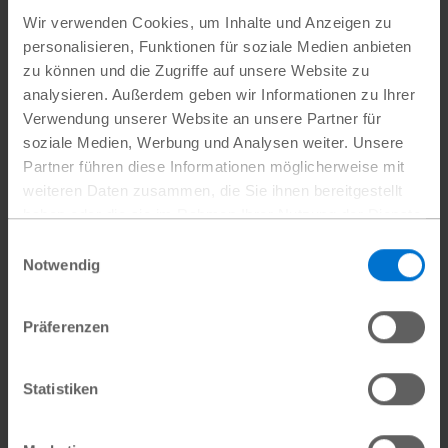
Wir verwenden Cookies, um Inhalte und Anzeigen zu
personalisieren, Funktionen für soziale Medien anbieten
zu können und die Zugriffe auf unsere Website zu
analysieren. Außerdem geben wir Informationen zu Ihrer
Verwendung unserer Website an unsere Partner für
soziale Medien, Werbung und Analysen weiter. Unsere
Partner führen diese Informationen möglicherweise mit
weiteren Daten zusammen, die Sie ihnen bereitgestellt
haben oder die sie im Rahmen Ihrer Nutzung der Dienste
In der Hauptstadt Dili
Marc Tornow
gesammelt haben.
Einwilligungsauswahl
Datenschutz
|
Impressum
Notwendig
Höhere Ziele
Präferenzen
Doch die begeisterte Basketballerin will mehr:
Statistiken
„Die Veränderung, die ich mir wirklich
wünsche, ist, dass eine Frau Präsidentin von