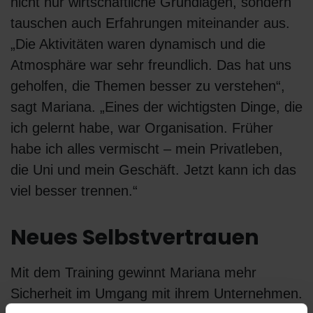
nicht nur wirtschaftliche Grundlagen, sondern
tauschen auch Erfahrungen miteinander aus.
„Die Aktivitäten waren dynamisch und die
Atmosphäre war sehr freundlich. Das hat uns
geholfen, die Themen besser zu verstehen“,
sagt Mariana. „Eines der wichtigsten Dinge, die
ich gelernt habe, war Organisation. Früher
habe ich alles vermischt – mein Privatleben,
die Uni und mein Geschäft. Jetzt kann ich das
viel besser trennen.“
Neues Selbstvertrauen
Mit dem Training gewinnt Mariana mehr
Sicherheit im Umgang mit ihrem Unternehmen.