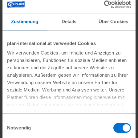
Sie beginnt, ihre Finanzen besser zu planen
und klare Ziele zu formulieren. „Es hat mich als
Person verändert“, sagt sie. „Unternehmertum
Zustimmung
Details
Über Cookies
bedeutet, auf viele Dinge zu verzichten – vor
allem auf Zeit. Dadurch habe ich gelernt, die
plan-international.at verwendet Cookies
Momente mit den Menschen, die ich liebe,
Wir verwenden Cookies, um Inhalte und Anzeigen zu
noch mehr zu schätzen.“
personalisieren, Funktionen für soziale Medien anbieten
zu können und die Zugriffe auf unsere Website zu
Besonders motivierend ist für Mariana ein
analysieren. Außerdem geben wir Informationen zu Ihrer
weiterer Erfolg: Ihr Projekt wird im Rahmen
Verwendung unserer Website an unsere Partner für
des Programms für einen Wettbewerb um
soziale Medien, Werbung und Analysen weiter. Unsere
Startkapital ausgewählt. Diese Anerkennung
Partner führen diese Informationen möglicherweise mit
weiteren Daten zusammen, die Sie ihnen bereitgestellt
bestärkt die junge Unternehmerin, ihren Weg
haben oder die sie im Rahmen Ihrer Nutzung der Dienste
weiterzugehen.
gesammelt haben.
Einwilligungsauswahl
Datenschutz
|
Impressum
Notwendig