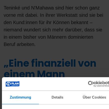
Teninké und N'Mahawa sind hier schon ganz
vorne mit dabei. In ihrer Werkstatt sind sie bei
den Kund:innen für ihr Können bekannt –
niemand wundert sich mehr darüber, dass sie
in einem bisher von Männern dominierten
Beruf arbeiten.
„Eine finanziell von
einem Mann
abhängige Frau
kann nicht frei sein.
Zustimmung
Details
Über Cookies
Ihr Leben hängt