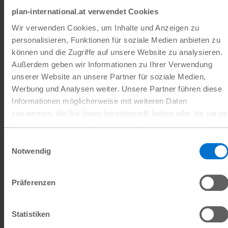
dann immer von
plan-international.at verwendet Cookies
Wir verwenden Cookies, um Inhalte und Anzeigen zu
den Entscheidungen
personalisieren, Funktionen für soziale Medien anbieten zu
können und die Zugriffe auf unsere Website zu analysieren.
anderer ab.“
Außerdem geben wir Informationen zu Ihrer Verwendung
unserer Website an unsere Partner für soziale Medien,
Werbung und Analysen weiter. Unsere Partner führen diese
Teninké (28)
,
Auszubildende in der Automechanik
Informationen möglicherweise mit weiteren Daten
zusammen, die Sie ihnen bereitgestellt haben oder die sie im
Rahmen Ihrer Nutzung der Dienste gesammelt haben.
Datenschutz
|
Impressum
Einwilligungsauswahl
Programme wie Teninkés und N'Mahawas
Notwendig
Ausbildungsstätte machen einen Großteil der
Projekte aus, die Plan International unterstützt.
Präferenzen
Indem den jungen Frauen Möglichkeiten zur
finanziellen Unabhängigkeit geboten werden,
Statistiken
nutzen sie diese Autonomie oft, um sich noch