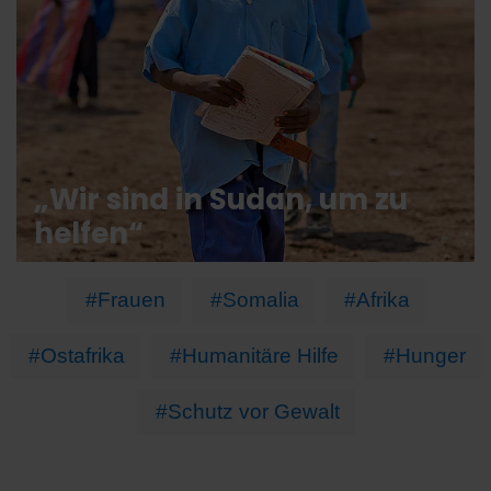
„Wir sind in Sudan, um zu
helfen“
#Frauen
#Somalia
#Afrika
#Ostafrika
#Humanitäre Hilfe
#Hunger
#Schutz vor Gewalt