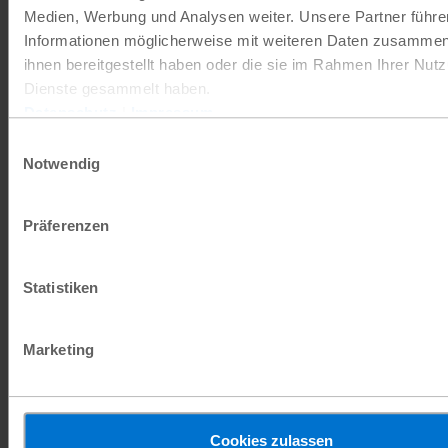
Medien, Werbung und Analysen weiter. Unsere Partner führe
Informationen möglicherweise mit weiteren Daten zusammen,
ihnen bereitgestellt haben oder die sie im Rahmen Ihrer Nut
Dienste gesammelt haben.
Datenschutz
|
Impressum
Einwilligungsauswahl
Notwendig
Präferenzen
Statistiken
Marketing
Eine 13-Jährige besucht im Camp zwar die Schule,
muss dabei aber ihre nur wenige Monate alte
Schwester mitnehmen und betreuen
Plan
International
Cookies zulassen