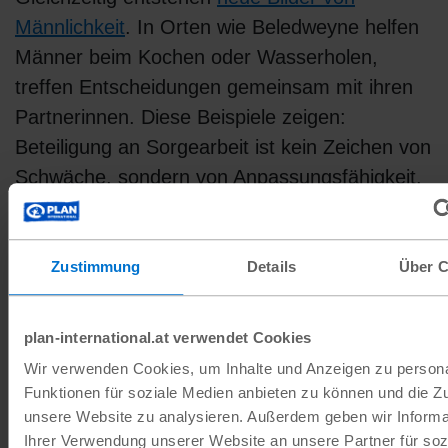
Männlichkeit
. In Orten wie Beledweyne helfen
Männer beim Kochen oder Wasserholen,
treffen Entscheidungen gemeinsam mit ihren
Partnerinnen. Diese Beispiele zeigen:
Beteiligung an Sorgearbeit ist kein Zeichen von
Schwäche, sondern von Anpassungsfähigkeit.
Programme, die solche positiven Rollenbilder
stärken, können Gewalt vorbeugen und
Familien stärken.
Zustimmung
Details
Über C
plan-international.at verwendet Cookies
Wir verwenden Cookies, um Inhalte und Anzeigen zu persona
Funktionen für soziale Medien anbieten zu können und die Zug
unsere Website zu analysieren. Außerdem geben wir Informa
Ihrer Verwendung unserer Website an unsere Partner für soz