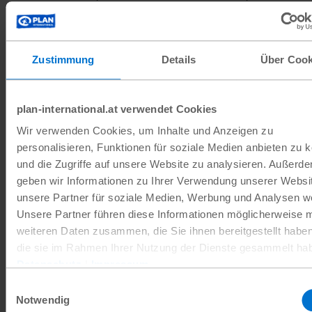
Emergency Response Manager bei Plan
International Haiti.
Zustimmung
Details
Über Cook
Ein weiteres Problem, mit dem die Mädchen
konfrontiert sind, ist der Mangel an
Menstruationsprodukten. Da viele Familien
plan-international.at verwendet Cookies
alles verloren haben, verfügen sie nicht über
Wir verwenden Cookies, um Inhalte und Anzeigen zu
personalisieren, Funktionen für soziale Medien anbieten zu 
die nötigen Mittel, um Hygieneartikel zu
und die Zugriffe auf unsere Website zu analysieren. Außerd
kaufen. „Ich muss statt Binden ein Stück Stoff
geben wir Informationen zu Ihrer Verwendung unserer Websi
nehmen. Das fühlt sich nicht wirklich
unsere Partner für soziale Medien, Werbung und Analysen we
hygienisch an“, sagt Joseline.
Unsere Partner führen diese Informationen möglicherweise m
weiteren Daten zusammen, die Sie ihnen bereitgestellt habe
die sie im Rahmen Ihrer Nutzung der Dienste gesammelt ha
In Notsituationen ist das Risiko, dass die
Datenschutz
|
Impressum
Rechte von Kindern und insbesondere
Einwilligungsauswahl
Notwendig
Mädchen verletzt werden, groß. Das müssen