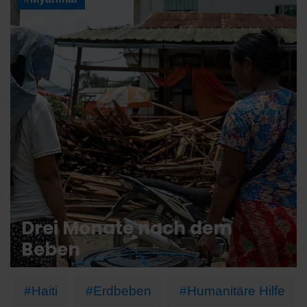
Drei Monate nach dem
Beben
#Haiti
#Erdbeben
#Humanitäre Hilfe