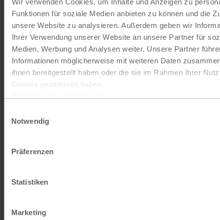
Wir verwenden Cookies, um Inhalte und Anzeigen zu persona
verankert werden. Politische und militärische
Funktionen für soziale Medien anbieten zu können und die Zug
Unterstützung für Konfliktparteien sollte klar an
unsere Website zu analysieren. Außerdem geben wir Informa
Ihrer Verwendung unserer Website an unsere Partner für soz
die Einhaltung des Schutzes von Kindern
Medien, Werbung und Analysen weiter. Unsere Partner führe
geknüpft sein.
Informationen möglicherweise mit weiteren Daten zusammen,
ihnen bereitgestellt haben oder die sie im Rahmen Ihrer Nut
Dienste gesammelt haben.
Jede schwere Kinderrechtsverletzung ist eine
Datenschutz
|
Impressum
zu viel. Hinter jeder Zahl steht ein Kind, dessen
Einwilligungsauswahl
Rechte verletzt, dessen Entwicklung
Notwendig
beeinträchtigt und dessen Zukunft gefährdet
wird. Der Schutz von Kindern, allen voran
Präferenzen
Mädchen, in bewaffneten Konflikten muss
deshalb zu einer zentralen Priorität der
Statistiken
deutschen Außen- und Sicherheitspolitik
werden. Politische Entscheidungsträger:innen
Marketing