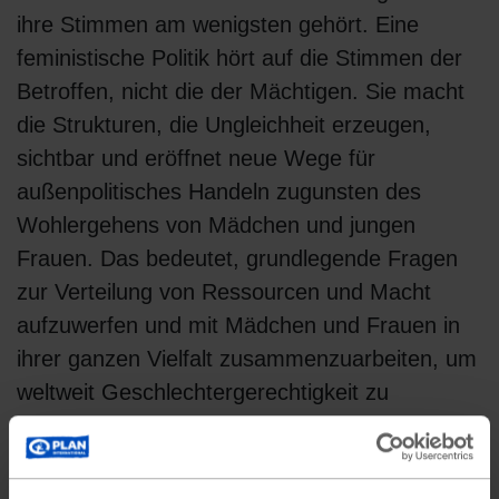
ihre Stimmen am wenigsten gehört. Eine
feministische Politik hört auf die Stimmen der
Betroffen, nicht die der Mächtigen. Sie macht
die Strukturen, die Ungleichheit erzeugen,
sichtbar und eröffnet neue Wege für
außenpolitisches Handeln zugunsten des
Wohlergehens von Mädchen und jungen
Frauen. Das bedeutet, grundlegende Fragen
zur Verteilung von Ressourcen und Macht
aufzuwerfen und mit Mädchen und Frauen in
ihrer ganzen Vielfalt zusammenzuarbeiten, um
weltweit Geschlechtergerechtigkeit zu
erreichen.