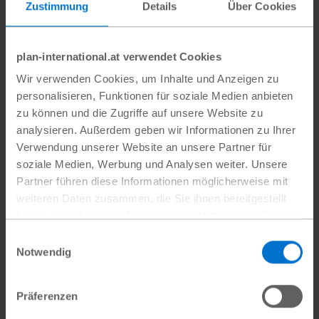
Zustimmung
Details
Über Cookies
Herausforderungen bei
der Umsetzung
plan-international.at verwendet Cookies
Wir verwenden Cookies, um Inhalte und Anzeigen zu
So simpel und nachvollziehbar sich das
personalisieren, Funktionen für soziale Medien anbieten
anhören mag, so schwer ist dies in der Realität
zu können und die Zugriffe auf unsere Website zu
analysieren. Außerdem geben wir Informationen zu Ihrer
umzusetzen. Denn sowohl die Ministerien als
Verwendung unserer Website an unsere Partner für
auch die Akteure der humanitären Hilfe und
soziale Medien, Werbung und Analysen weiter. Unsere
der Entwicklungszusammenarbeit befinden
Partner führen diese Informationen möglicherweise mit
sich nicht in einem Machtvakuum. Wer
weiteren Daten zusammen, die Sie ihnen bereitgestellt
haben oder die sie im Rahmen Ihrer Nutzung der Dienste
Machtstrukturen in der Außenpolitik in Frage
gesammelt haben.
Einwilligungsauswahl
stellt und in anderen Ländern für bestimmte
Datenschutz
|
Impressum
Notwendig
Werte einsteht, muss sich gleichermaßen
fragen, ob man diesen Werten selbst gerecht
Präferenzen
wird. Dieser neue Ansatz wirft viele Fragen