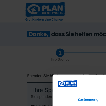
Danke,
dass Sie helfen mö
Ihre Spende
Spenden Sie hier in wenigen, einfachen Schritt
Ihre Spende
Sie spenden für das Projekt
Zustimmung