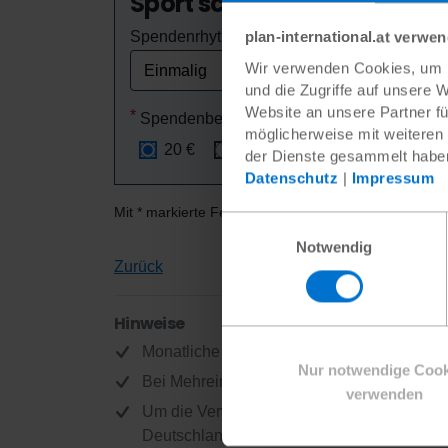
Sport schafft Perspektive
Spendenrhythmus
plan-international.at verwe
Wir verwenden Cookies, um I
und die Zugriffe auf unsere 
Website an unsere Partner fü
Spendenbetrag
möglicherweise mit weiteren
20 €
50 €
100 €
eigene
der Dienste gesammelt habe
Datenschutz
|
Impressum
Mit * markierte Felder sind Pflichtfelder.
Einwilligungsauswahl
Notwendig
Zurück
Hinweise
Monatliche Spenden können jederzeit gekü
Nur notwendige Cook
Bei Mehreinnahmen werden die Spenden fü
verwenden
Um die Verwaltungskosten möglichst niedrig
Deutschland e.V. Ihre Spende ist natürlich 