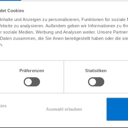
n in Simbabwe
ndet Cookies
nhalte und Anzeigen zu personalisieren, Funktionen für soziale
Website zu analysieren. Außerdem geben wir Informationen zu I
r soziale Medien, Werbung und Analysen weiter. Unsere Partner
 Daten zusammen, die Sie ihnen bereitgestellt haben oder die s
r Betrag
n.
Präferenzen
Statistiken
Weite
oder
ndigt werden.
ies
r andere dringende Plan-Projekte verwendet.
Auswahl erlauben
 zu halten, gehört das Plan-Büro in Österreich zu Plan Internat
auch in Österreich steuerlich absetzbar!