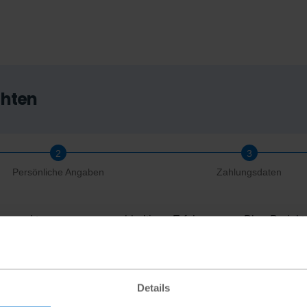
chten
Persönliche Angaben
Zahlungsdaten
en und tragen so zum nachhaltigen Erfolg unserer Plan-Projekte
Details