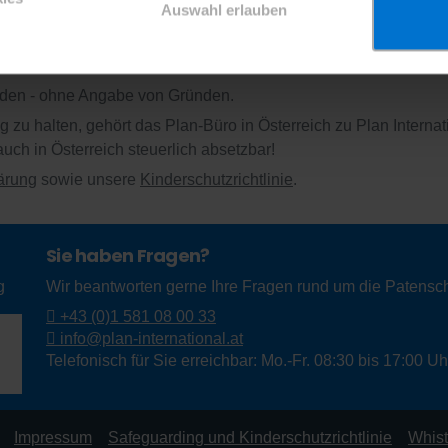
Auswahl erlauben
 28 Euro.
enden - ohne Angabe von Gründen.
 zu halten, gehört das Plan-Büro in Österreich zu Plan Internat
auch in Österreich steuerlich absetzbar!
ärung
sowie unsere
Kinderschutzrichtlinie
.
Sie haben Fragen?
g
Wir beantworten gerne Ihre Fragen rund um die Patensch
+43 (0)1 581 08 00 33
info@plan-international.at
Telefonisch für Sie erreichbar: Mo.-Fr. 08:30 bis 17:00 Uh
Impressum
Safeguarding und Kinderschutzrichtlinie
Whist