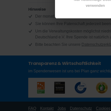
verwenden
Hinweise
Der monatliche Patenschaftsbeitrag beträgt
Sie können Ihre Patenschaft jederzeit be
Um die Verwaltungskosten möglichst niedrig
Deutschland e.V. Ihre Spende ist natürlich 
Bitte beachten Sie unsere
Datenschutzerkl
Transparenz & Wirtschaftlichkeit
im Spendenwesen ist uns bei Plan ganz wichti
FAQ
Kontakt
Jobs
Datenschutz
Cookies