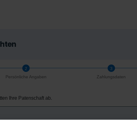
chten
Persönliche Angaben
Zahlungsdaten
ten Ihre Patenschaft ab.
Plan wählt aus