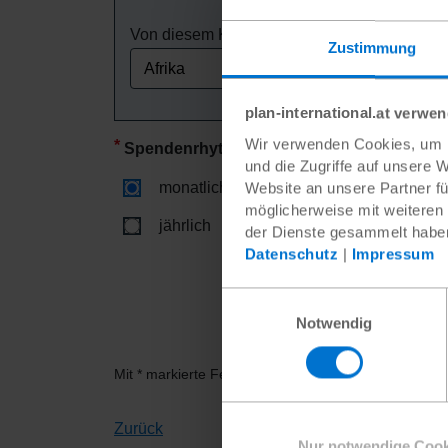
Von diesem Kontinent
Zustimmung
plan-international.at verwe
Wir verwenden Cookies, um I
Spendenrhythmus
Ihr Patenschaftsbei
und die Zugriffe auf unsere 
28 €
monatlich
Website an unsere Partner fü
möglicherweise mit weiteren
Mit Ihrer monatlichen Spend
jährlich
der Dienste gesammelt habe
unterstützen Sie Ihr Patenki
Gemeinde. Vielen Dank!
Datenschutz
|
Impressum
Einwilligungsauswahl
Notwendig
Mit * markierte Felder sind Pflichtfelder.
Zurück
Nur notwendige Cook