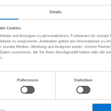
Aus diesem Land
Details
ndet Cookies
nhalte und Anzeigen zu personalisieren, Funktionen für soziale
trag
So können Sie noch mehr helfen
Website zu analysieren. Außerdem geben wir Informationen zu I
r soziale Medien, Werbung und Analysen weiter. Unsere Partner
31 €
 Daten zusammen, die Sie ihnen bereitgestellt haben oder die s
e von 28 €
33 €
n.
nd und seine
eigener Betrag
Mit Ihrer monatlichen Spende von mehr als 28 € fördern
Sie zusätzlich langfristige Projekte zur
Präferenzen
Statistiken
Mädchenförderung. Vielen Dank!
Weite
oder
ies