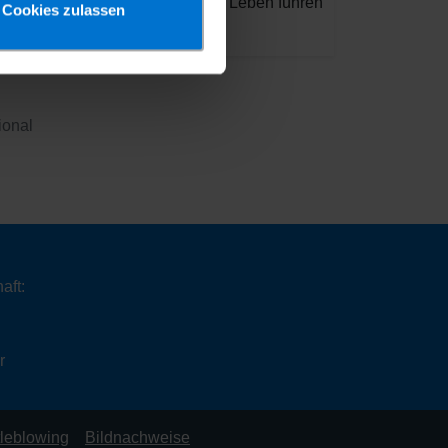
Kinder ein würdiges Leben führen
Cookies zulassen
können.“
ional
aft:
r
leblowing
Bildnachweise