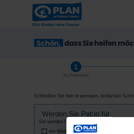
Schön,
dass Sie helfen mö
Ihr Patenkind
Schließen Sie hier in wenigen, einfachen Schrit
Werden Sie Pat:in für
Sie werden Pat:in für
ein Mädchen
einen Jungen