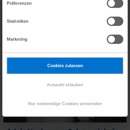
Präferenzen
Um die Verwaltungskosten möglichst niedrig zu halten,
gehört das Plan-Büro in Österreich zu Plan International
Statistiken
Deutschland e.V. Ihre Spende ist natürlich auch in
Österreich steuerlich absetzbar!
Bitte beachten Sie unsere
Datenschutzerklärung
sowie
Marketing
unsere
Kinderschutzrichtlinie
.
Cookies zulassen
Auswahl erlauben
Nur notwendige Cookies verwenden