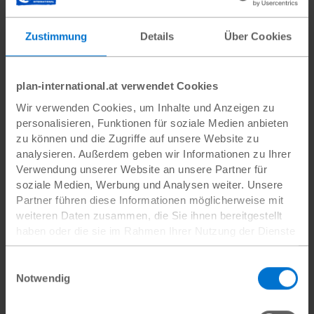
31 €
33 €
Zustimmung
Details
Über Cookies
eigener Betrag
Mit Ihrer monatlichen Spende von mehr als 28 € fördern Sie zusätzlich
plan-international.at verwendet Cookies
langfristige Projekte zur Mädchenförderung. Vielen Dank!
Wir verwenden Cookies, um Inhalte und Anzeigen zu
Mit * markierte Felder sind Pflichtfelder.
personalisieren, Funktionen für soziale Medien anbieten
zu können und die Zugriffe auf unsere Website zu
Weiter
analysieren. Außerdem geben wir Informationen zu Ihrer
Verwendung unserer Website an unsere Partner für
oder
soziale Medien, Werbung und Analysen weiter. Unsere
Partner führen diese Informationen möglicherweise mit
weiteren Daten zusammen, die Sie ihnen bereitgestellt
Zurück
haben oder die sie im Rahmen Ihrer Nutzung der Dienste
gesammelt haben.
Hinweise
Datenschutz
|
Impressum
Einwilligungsauswahl
Der monatliche Patenschaftsbeitrag beträgt 28 Euro.
Notwendig
Sie können Ihre Patenschaft jederzeit beenden - ohne
Angabe von Gründen.