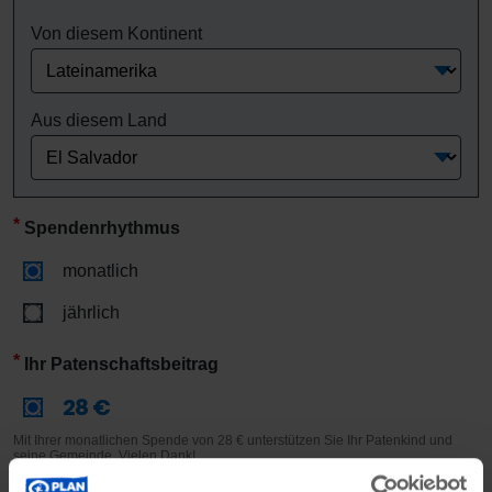
Von diesem Kontinent
Aus diesem Land
Spendenrhythmus
monatlich
jährlich
Ihr Patenschaftsbeitrag
28 €
Mit Ihrer monatlichen Spende von 28 € unterstützen Sie Ihr Patenkind und
seine Gemeinde. Vielen Dank!