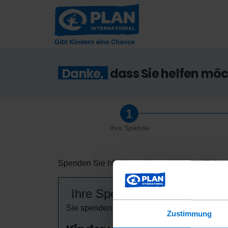
Danke,
dass Sie helfen mö
Ihre Spende
Spenden Sie hier in wenigen, einfachen Schritt
Ihre Spende
Sie spenden für das Projekt
Zustimmung