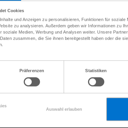
l schützen
ndet Cookies
nhalte und Anzeigen zu personalisieren, Funktionen für soziale
Website zu analysieren. Außerdem geben wir Informationen zu I
r soziale Medien, Werbung und Analysen weiter. Unsere Partner
 Daten zusammen, die Sie ihnen bereitgestellt haben oder die s
r Betrag
n.
Präferenzen
Statistiken
Weite
oder
ndigt werden.
ies
r andere dringende Plan-Projekte verwendet.
Auswahl erlauben
 zu halten, gehört das Plan-Büro in Österreich zu Plan Internat
auch in Österreich steuerlich absetzbar!