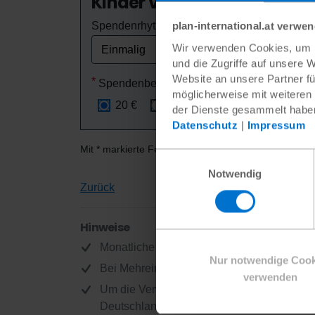
Kinder vor Menschenhande
Spendenrhythmus
plan-international.at verwe
Wir verwenden Cookies, um I
und die Zugriffe auf unsere 
Website an unsere Partner fü
Spendenbetrag
möglicherweise mit weiteren
20 €
50 €
100 €
eigene
der Dienste gesammelt habe
Datenschutz
|
Impressum
Mit * markierte Felder sind Pflichtfelder.
Einwilligungsauswahl
Notwendig
Zurück
Hinweise
Monatliche Spenden können jederzeit gekü
Nur notwendige Cook
Bei Mehreinnahmen werden die Spenden fü
verwenden
Um die Verwaltungskosten möglichst niedrig
Deutschland e.V. Ihre Spende ist natürlich 