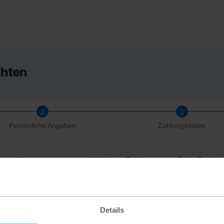
chten
Persönliche Angaben
Zahlungsdaten
en und tragen so zum nachhaltigen Erfolg unserer Plan-Projekte
Details