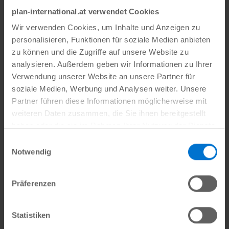
plan-international.at verwendet Cookies
Wir verwenden Cookies, um Inhalte und Anzeigen zu
personalisieren, Funktionen für soziale Medien anbieten
zu können und die Zugriffe auf unsere Website zu
analysieren. Außerdem geben wir Informationen zu Ihrer
Erläuterungen und
Verwendung unserer Website an unsere Partner für
Bestätigungsvermerk 2024
soziale Medien, Werbung und Analysen weiter. Unsere
Partner führen diese Informationen möglicherweise mit
Aus Gründen der Transparenz erstellt der
weiteren Daten zusammen, die Sie ihnen bereitgestellt
Verein eine Bilanz und eine Erfolgsrechnung.
haben oder die sie im Rahmen Ihrer Nutzung der Dienste
Diese werden durch einen Lagebericht und
gesammelt haben.
Einwilligungsauswahl
Anhang ergänzt.
Datenschutz
|
Impressum
Notwendig
Präferenzen
Statistiken