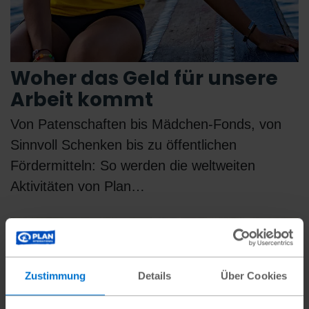
Woher das Geld für unsere
Arbeit kommt
Von Patenschaften bis Mädchen-Fonds, von
Sinnvoll Schenken bis zu öffentlichen
Fördermitteln: So werden die weltweiten
Aktivitäten von Plan…
Zustimmung
Details
Über Cookies