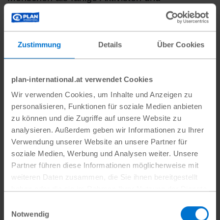
Aktivistinnen darstellen und ihnen helfen, sich
beispielsweise durch Projekte im Journalismus
oder im Radiobereich selbst Gehör zu
Zustimmung
Details
Über Cookies
verschaffen.
Wird LEAD in all unseren Projektländern
plan-international.at verwendet Cookies
behandelt?
Wir verwenden Cookies, um Inhalte und Anzeigen zu
personalisieren, Funktionen für soziale Medien anbieten
Plan hat sich zunehmend dahin entwickelt,
zu können und die Zugriffe auf unsere Website zu
analysieren. Außerdem geben wir Informationen zu Ihrer
nicht nur mit Kindern, sondern auch mit jungen
Verwendung unserer Website an unsere Partner für
Menschen und besonders jungen Frauen in
soziale Medien, Werbung und Analysen weiter. Unsere
unseren Projektländern zu arbeiten. Das heißt,
Partner führen diese Informationen möglicherweise mit
dass diese Ansätze mittlerweile in allen
weiteren Daten zusammen, die Sie ihnen bereitgestellt
haben oder die sie im Rahmen Ihrer Nutzung der Dienste
Regionen vertreten sind. Oftmals wird das
gesammelt haben.
Thema mit anderen Initiativen verknüpft, zum
Einwilligungsauswahl
Datenschutz
|
Impressum
Notwendig
Beispiel werden in Togo Jugendorganisation