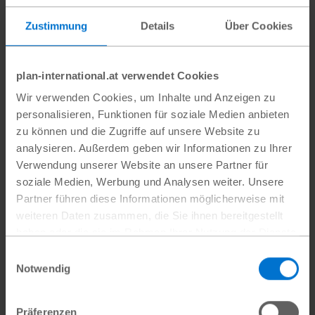
Vormittag führte Moderatorin Latifa Kühn.
Zustimmung
Details
Über Cookies
Der Fachtag wurde im Rahmen des vom
Bundesamt für Migration und Flüchtlinge
plan-international.at verwendet Cookies
geförderten Projektes
Brücken bauen –
Wir verwenden Cookies, um Inhalte und Anzeigen zu
Vernetzung der hamburgweiten
personalisieren, Funktionen für soziale Medien anbieten
zu können und die Zugriffe auf unsere Website zu
Integrationsakteure auf allen Ebenen
von
analysieren. Außerdem geben wir Informationen zu Ihrer
Plan International Deutschland veranstaltet.
Verwendung unserer Website an unsere Partner für
soziale Medien, Werbung und Analysen weiter. Unsere
Partner führen diese Informationen möglicherweise mit
weiteren Daten zusammen, die Sie ihnen bereitgestellt
haben oder die sie im Rahmen Ihrer Nutzung der Dienste
gesammelt haben.
Einwilligungsauswahl
Datenschutz
|
Impressum
Notwendig
Präferenzen