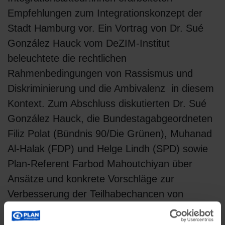
Empfehlungen zum Integrationskonzept der
Stadt Hamburg vor. Ein Vortrag von Dr. Sué
González Hauck vom DeZIM-Institut
beleuchtete die rechtlichen
Rahmenbedingungen von Rassismus und
Diskriminierung und die Ambivalenz in diesem
Kontext. Zum Abschluss diskutierten Dr. Sué
González Hauck, die Bundestagabgeordneten
Filiz Polat (Bündnis 90/Die Grünen), Muhanad
Al-Halak (FDP) und Helge Lindh (SPD) sowie
Plan-Referent Farbod Mahoutchiyan über
Ansätze und konkrete Vorschläge zur
Verbesserung der Teilhabechancen von
vertriebenen, geflüchteten oder
zugewanderten Menschen. Durch den